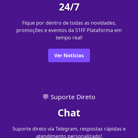
24/7
Fique por dentro de todas as novidades,
promoções e eventos da 51FF Plataforma em
tempo real!
Ver Notícias
💬 Suporte Direto
Chat
Suporte direto via Telegram, respostas rápidas e
atendimento personalizado!