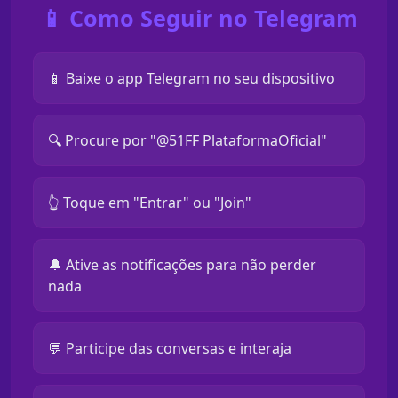
📱 Como Seguir no Telegram
📱 Baixe o app Telegram no seu dispositivo
🔍 Procure por "@51FF PlataformaOficial"
👆 Toque em "Entrar" ou "Join"
🔔 Ative as notificações para não perder
nada
💬 Participe das conversas e interaja