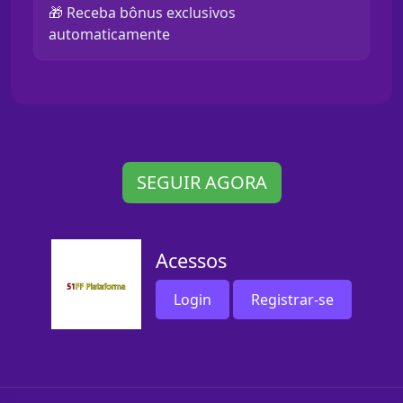
🎁 Receba bônus exclusivos
automaticamente
SEGUIR AGORA
Acessos
Login
Registrar-se