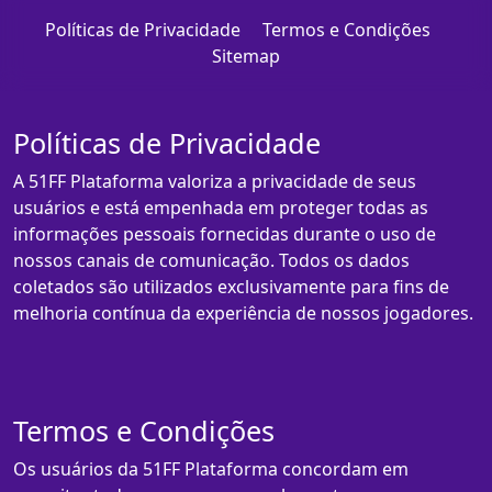
Políticas de Privacidade
Termos e Condições
Sitemap
Políticas de Privacidade
A 51FF Plataforma valoriza a privacidade de seus
usuários e está empenhada em proteger todas as
informações pessoais fornecidas durante o uso de
nossos canais de comunicação. Todos os dados
coletados são utilizados exclusivamente para fins de
melhoria contínua da experiência de nossos jogadores.
Termos e Condições
Os usuários da 51FF Plataforma concordam em