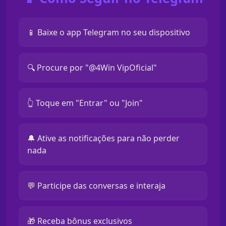
📱 Baixe o app Telegram no seu dispositivo
🔍 Procure por "@4Win VipOficial"
👆 Toque em "Entrar" ou "Join"
🔔 Ative as notificações para não perder
nada
💬 Participe das conversas e interaja
🎁 Receba bônus exclusivos