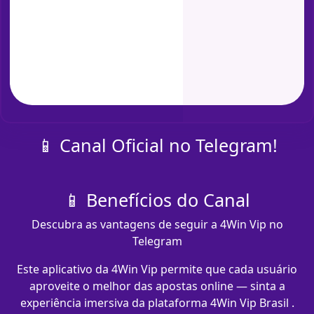
📱 Canal Oficial no Telegram!
📱 Benefícios do Canal
Descubra as vantagens de seguir a 4Win Vip no
Telegram
Este aplicativo da 4Win Vip permite que cada usuário
aproveite o melhor das apostas online — sinta a
experiência imersiva da plataforma 4Win Vip Brasil .