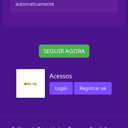
automaticamente
SEGUIR AGORA
Acessos
Login
Registrar-se