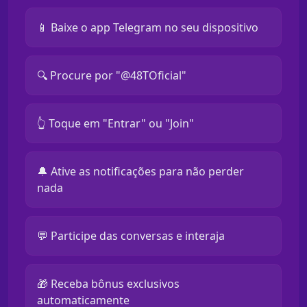
📱 Baixe o app Telegram no seu dispositivo
🔍 Procure por "@48TOficial"
👆 Toque em "Entrar" ou "Join"
🔔 Ative as notificações para não perder
nada
💬 Participe das conversas e interaja
🎁 Receba bônus exclusivos
automaticamente