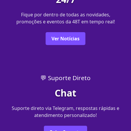
Fique por dentro de todas as novidades,
promoções e eventos da 48T em tempo real!
Ver Notícias
💬 Suporte Direto
Chat
Suporte direto via Telegram, respostas rápidas e
atendimento personalizado!