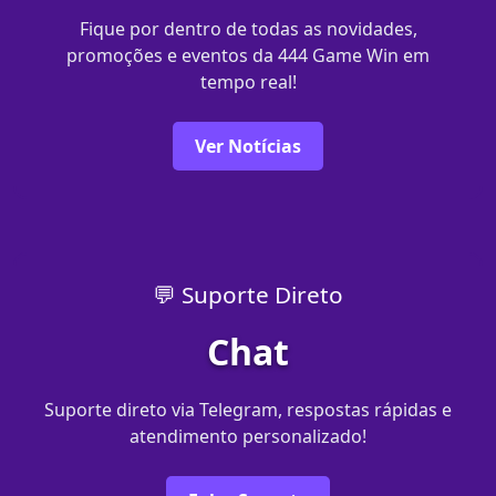
Fique por dentro de todas as novidades,
promoções e eventos da 444 Game Win em
tempo real!
Ver Notícias
💬 Suporte Direto
Chat
Suporte direto via Telegram, respostas rápidas e
atendimento personalizado!