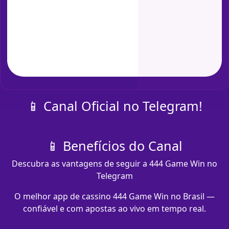
📱 Canal Oficial no Telegram!
📱 Benefícios do Canal
Descubra as vantagens de seguir a 444 Game Win no
Telegram
O melhor app de cassino 444 Game Win no Brasil —
confiável e com apostas ao vivo em tempo real.