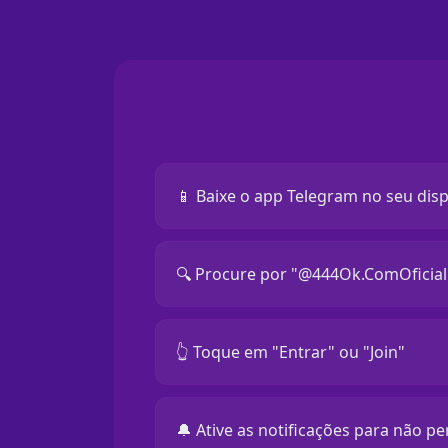
📱 Baixe o app Telegram no seu disp
🔍 Procure por "@444Ok.ComOficial
👆 Toque em "Entrar" ou "Join"
🔔 Ative as notificações para não p