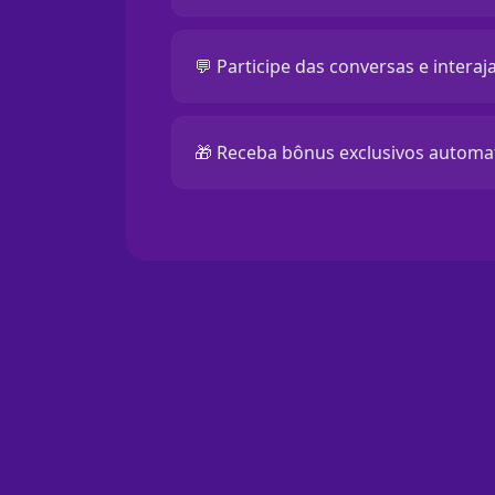
💬 Participe das conversas e interaj
🎁 Receba bônus exclusivos autom