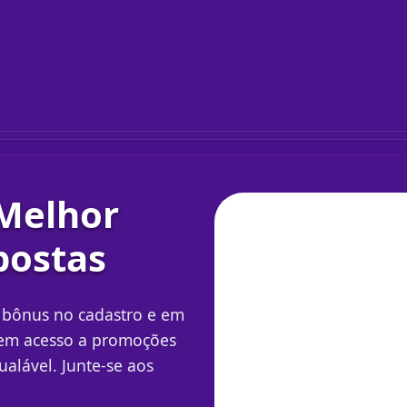
Melhor
postas
 bônus no cadastro e em
tem acesso a promoções
ualável. Junte-se aos