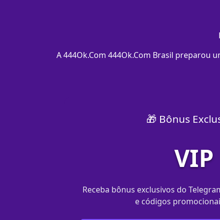
A 444Ok.Com 444Ok.Com Brasil preparou uma
🎁 Bônus Exclu
VIP
Receba bônus exclusivos do Telegra
e códigos promocionai