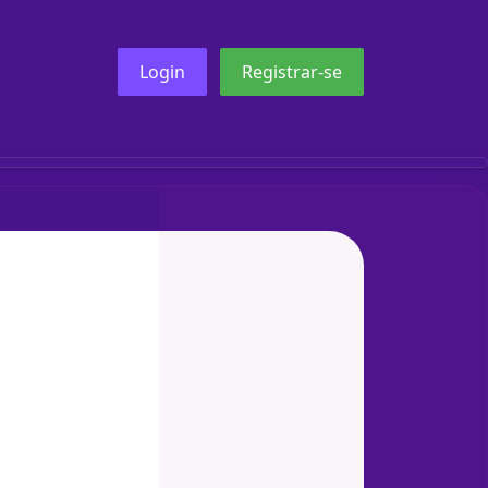
Login
Registrar-se