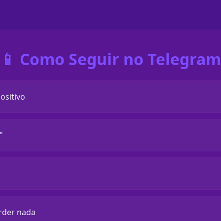
📱 Como Seguir no Telegram
ositivo
"
erder nada