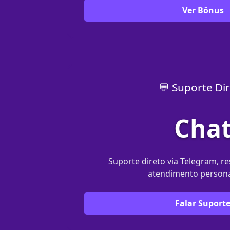
Ver Bônus
💬 Suporte Di
Cha
Suporte direto via Telegram, r
atendimento persona
Falar Suport