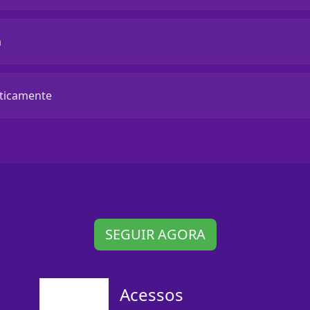
a
aticamente
SEGUIR AGORA
Acessos