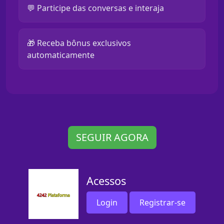
💬 Participe das conversas e interaja
🎁 Receba bônus exclusivos
automaticamente
SEGUIR AGORA
Acessos
Login
Registrar-se