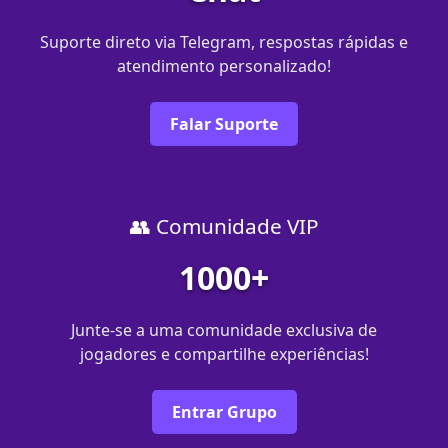
Suporte direto via Telegram, respostas rápidas e
atendimento personalizado!
Falar Suporte
👥 Comunidade VIP
1000+
Junte-se a uma comunidade exclusiva de
jogadores e compartilhe experiências!
Entrar Grupo