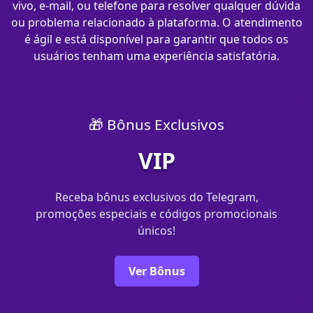
vivo, e-mail, ou telefone para resolver qualquer dúvida
ou problema relacionado à plataforma. O atendimento
é ágil e está disponível para garantir que todos os
usuários tenham uma experiência satisfatória.
🎁 Bônus Exclusivos
VIP
Receba bônus exclusivos do Telegram,
promoções especiais e códigos promocionais
únicos!
Ver Bônus