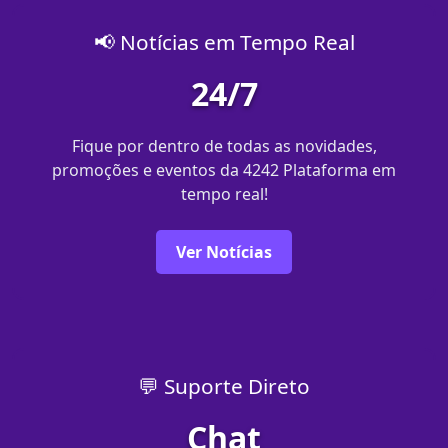
📢 Notícias em Tempo Real
24/7
Fique por dentro de todas as novidades,
promoções e eventos da 4242 Plataforma em
tempo real!
Ver Notícias
💬 Suporte Direto
Chat