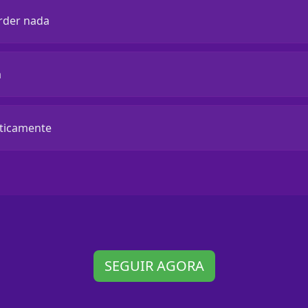
erder nada
a
aticamente
SEGUIR AGORA