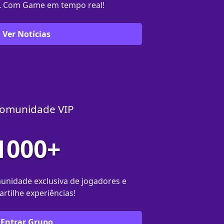
L Com Game em tempo real!
Ver Notícias
Comunidade VIP
1000+
unidade exclusiva de jogadores e
rtilhe experiências!
Entrar Grupo