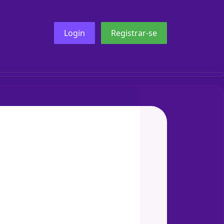
Login
Registrar-se