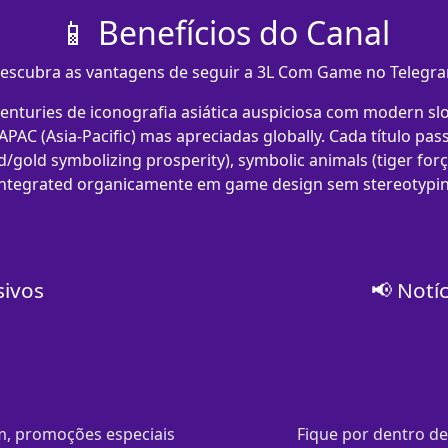
📱 Benefícios do Canal
escubra as vantagens de seguir a 3L Com Game no Telegr
centuries de iconografia asiática auspiciosa com modern s
AC (Asia-Pacific) mas apreciadas globally. Cada título pa
d/gold symbolizing prosperity), symbolic animals (tiger for
y) integrated organicamente em game design sem stereotyping
sivos
📢 Notí
m, promoções especiais
Fique por dentro d