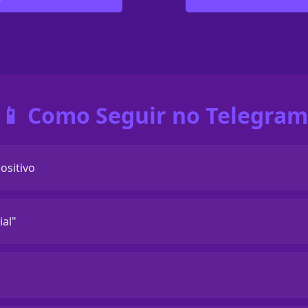
📱 Como Seguir no Telegram
ositivo
al"