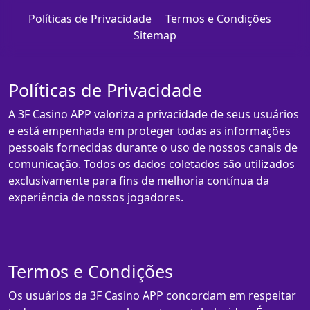
Políticas de Privacidade
Termos e Condições
Sitemap
Políticas de Privacidade
A 3F Casino APP valoriza a privacidade de seus usuários
e está empenhada em proteger todas as informações
pessoais fornecidas durante o uso de nossos canais de
comunicação. Todos os dados coletados são utilizados
exclusivamente para fins de melhoria contínua da
experiência de nossos jogadores.
Termos e Condições
Os usuários da 3F Casino APP concordam em respeitar