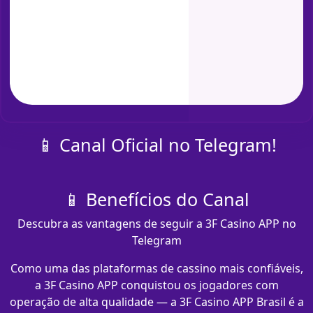
📱 Canal Oficial no Telegram!
📱 Benefícios do Canal
Descubra as vantagens de seguir a 3F Casino APP no
Telegram
Como uma das plataformas de cassino mais confiáveis,
a 3F Casino APP conquistou os jogadores com
operação de alta qualidade — a 3F Casino APP Brasil é a