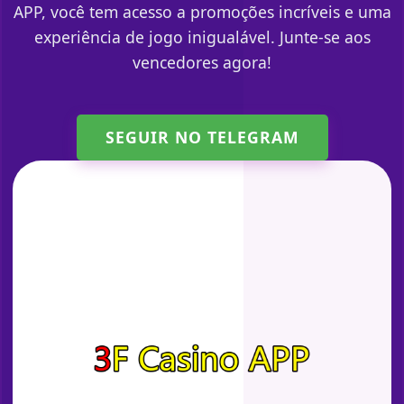
APP, você tem acesso a promoções incríveis e uma
experiência de jogo inigualável. Junte-se aos
vencedores agora!
SEGUIR NO TELEGRAM