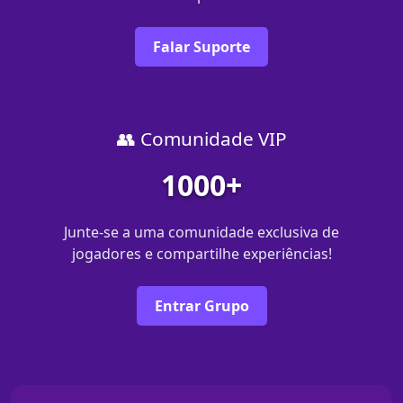
Falar Suporte
👥 Comunidade VIP
1000+
Junte-se a uma comunidade exclusiva de
jogadores e compartilhe experiências!
Entrar Grupo