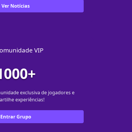
Ver Notícias
Comunidade VIP
1000+
unidade exclusiva de jogadores e
rtilhe experiências!
Entrar Grupo