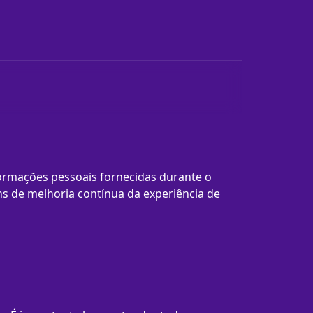
formações pessoais fornecidas durante o
ns de melhoria contínua da experiência de