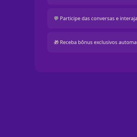
💬 Participe das conversas e interaj
🎁 Receba bônus exclusivos autom