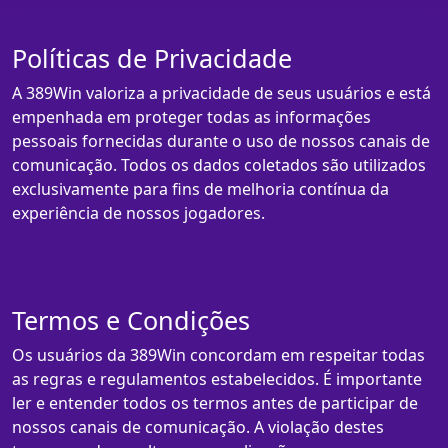
Políticas de Privacidade
A 389Win valoriza a privacidade de seus usuários e está
empenhada em proteger todas as informações
pessoais fornecidas durante o uso de nossos canais de
comunicação. Todos os dados coletados são utilizados
exclusivamente para fins de melhoria contínua da
experiência de nossos jogadores.
Termos e Condições
Os usuários da 389Win concordam em respeitar todas
as regras e regulamentos estabelecidos. É importante
ler e entender todos os termos antes de participar de
nossos canais de comunicação. A violação destes