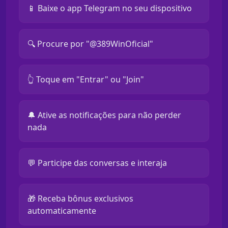
📱 Baixe o app Telegram no seu dispositivo
🔍 Procure por "@389WinOficial"
👆 Toque em "Entrar" ou "Join"
🔔 Ative as notificações para não perder
nada
💬 Participe das conversas e interaja
🎁 Receba bônus exclusivos
automaticamente