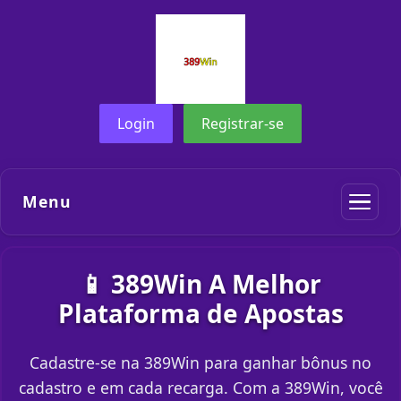
Login
Registrar-se
Menu
📱 389Win A Melhor
Plataforma de Apostas
Cadastre-se na 389Win para ganhar bônus no
cadastro e em cada recarga. Com a 389Win, você