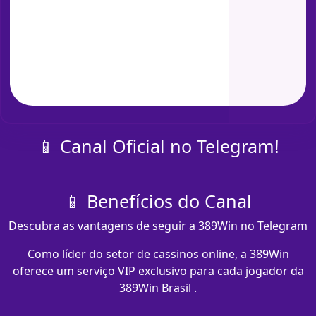
📱 Canal Oficial no Telegram!
📱 Benefícios do Canal
Descubra as vantagens de seguir a 389Win no Telegram
Como líder do setor de cassinos online, a 389Win
oferece um serviço VIP exclusivo para cada jogador da
389Win Brasil .