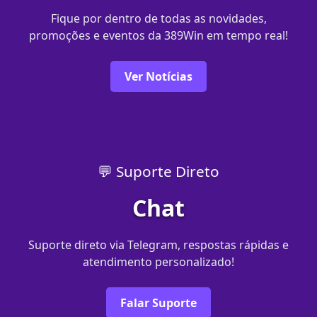
Fique por dentro de todas as novidades,
promoções e eventos da 389Win em tempo real!
Ver Notícias
💬 Suporte Direto
Chat
Suporte direto via Telegram, respostas rápidas e
atendimento personalizado!
Falar Suporte