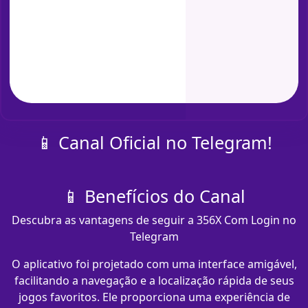
📱 Canal Oficial no Telegram!
📱 Benefícios do Canal
Descubra as vantagens de seguir a 356X Com Login no
Telegram
O aplicativo foi projetado com uma interface amigável,
facilitando a navegação e a localização rápida de seus
jogos favoritos. Ele proporciona uma experiência de