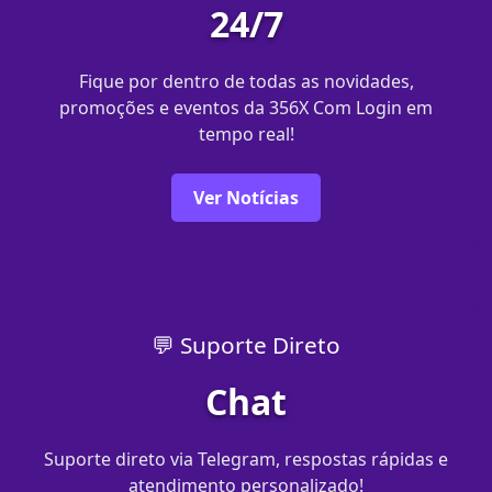
24/7
Fique por dentro de todas as novidades,
promoções e eventos da 356X Com Login em
tempo real!
Ver Notícias
💬 Suporte Direto
Chat
Suporte direto via Telegram, respostas rápidas e
atendimento personalizado!