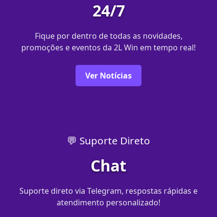
24/7
Fique por dentro de todas as novidades,
promoções e eventos da 2L Win em tempo real!
Ver Notícias
💬 Suporte Direto
Chat
Suporte direto via Telegram, respostas rápidas e
atendimento personalizado!