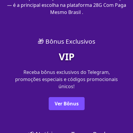
— é a principal escolha na plataforma 28G Com Paga
Mesmo Brasil .
🎁 Bônus Exclusivos
VIP
Receba bônus exclusivos do Telegram,
promoções especiais e códigos promocionais
únicos!
Ver Bônus