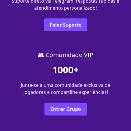
Suporte direto via Telegram, respostas rápidas e
atendimento personalizado!
Falar Suporte
👥 Comunidade VIP
1000+
Junte-se a uma comunidade exclusiva de
jogadores e compartilhe experiências!
Entrar Grupo