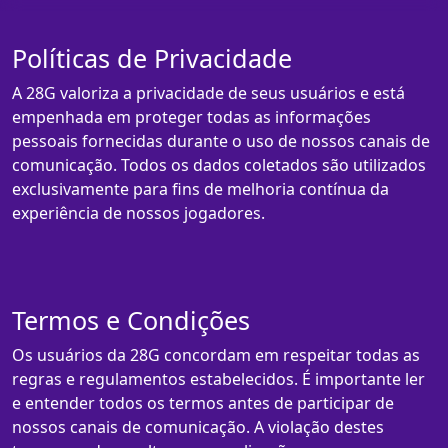
Políticas de Privacidade
A 28G valoriza a privacidade de seus usuários e está
empenhada em proteger todas as informações
pessoais fornecidas durante o uso de nossos canais de
comunicação. Todos os dados coletados são utilizados
exclusivamente para fins de melhoria contínua da
experiência de nossos jogadores.
Termos e Condições
Os usuários da 28G concordam em respeitar todas as
regras e regulamentos estabelecidos. É importante ler
e entender todos os termos antes de participar de
nossos canais de comunicação. A violação destes