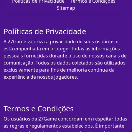
Políticas de Privacidade
Termos e Condições
Sitemap
Políticas de Privacidade
A 27Game valoriza a privacidade de seus usuários e
está empenhada em proteger todas as informações
pessoais fornecidas durante o uso de nossos canais de
comunicação. Todos os dados coletados são utilizados
exclusivamente para fins de melhoria contínua da
experiência de nossos jogadores.
Termos e Condições
Os usuários da 27Game concordam em respeitar todas
as regras e regulamentos estabelecidos. É importante