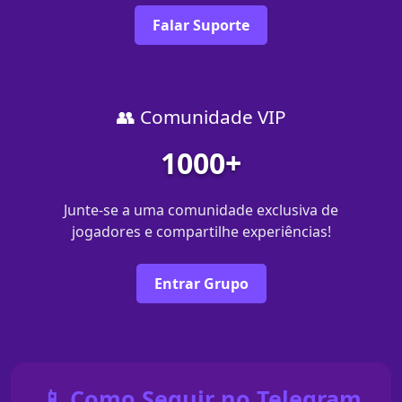
Falar Suporte
👥 Comunidade VIP
1000+
Junte-se a uma comunidade exclusiva de
jogadores e compartilhe experiências!
Entrar Grupo
📱 Como Seguir no Telegram