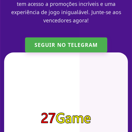
tem acesso a promoções incríveis e uma
experiência de jogo inigualável. Junte-se aos
vencedores agora!
SEGUIR NO TELEGRAM