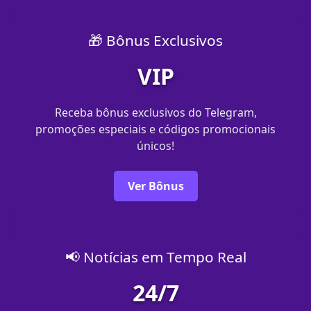
🎁 Bônus Exclusivos
VIP
Receba bônus exclusivos do Telegram,
promoções especiais e códigos promocionais
únicos!
Ver Bônus
📢 Notícias em Tempo Real
24/7