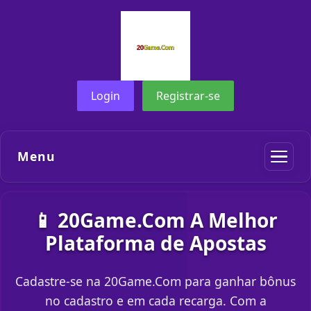
Login
Registrar-se
Menu
📱 20Game.Com A Melhor
Plataforma de Apostas
Cadastre-se na 20Game.Com para ganhar bônus
no cadastro e em cada recarga. Com a