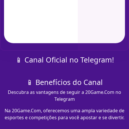
📱 Canal Oficial no Telegram!
📱 Benefícios do Canal
Descubra as vantagens de seguir a 20Game.Com no
Telegram
Na 20Game.Com, oferecemos uma ampla variedade de
esportes e competições para você apostar e se divertir.