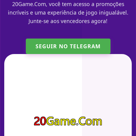
20Game.Com, você tem acesso a promoções
incríveis e uma experiência de jogo inigualável.
Junte-se aos vencedores agora!
SEGUIR NO TELEGRAM