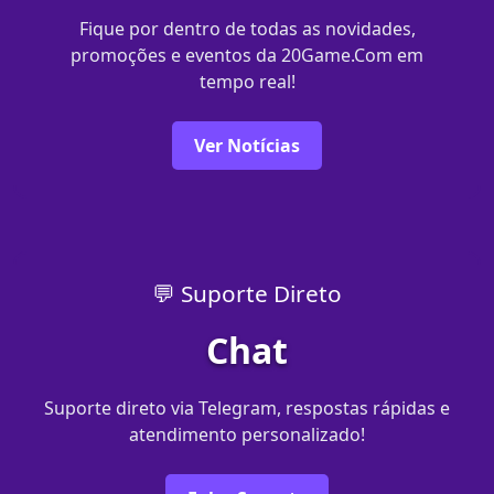
Fique por dentro de todas as novidades,
promoções e eventos da 20Game.Com em
tempo real!
Ver Notícias
💬 Suporte Direto
Chat
Suporte direto via Telegram, respostas rápidas e
atendimento personalizado!