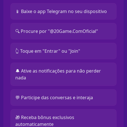
📱 Baixe o app Telegram no seu dispositivo
🔍 Procure por "@20Game.ComOficial"
👆 Toque em "Entrar" ou "Join"
🔔 Ative as notificações para não perder
nada
💬 Participe das conversas e interaja
🎁 Receba bônus exclusivos
automaticamente