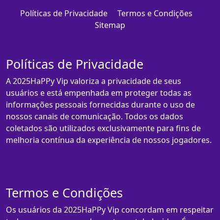
Políticas de Privacidade
Termos e Condições
Sitemap
Políticas de Privacidade
A 2025HaPPy Vip valoriza a privacidade de seus
usuários e está empenhada em proteger todas as
informações pessoais fornecidas durante o uso de
nossos canais de comunicação. Todos os dados
coletados são utilizados exclusivamente para fins de
melhoria contínua da experiência de nossos jogadores.
Termos e Condições
Os usuários da 2025HaPPy Vip concordam em respeitar