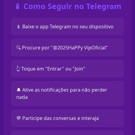
📱 Como Seguir no Telegram
📱 Baixe o app Telegram no seu dispositivo
🔍 Procure por "@2025HaPPy VipOficial"
👆 Toque em "Entrar" ou "Join"
🔔 Ative as notificações para não perder
nada
💬 Participe das conversas e interaja