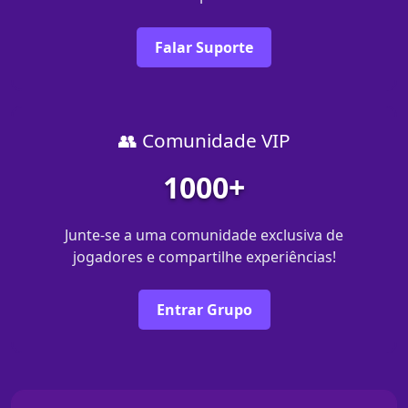
Falar Suporte
👥 Comunidade VIP
1000+
Junte-se a uma comunidade exclusiva de
jogadores e compartilhe experiências!
Entrar Grupo