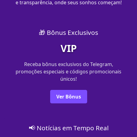
e transparência, onde seus sonhos começam!
🎁 Bônus Exclusivos
VIP
Receba bônus exclusivos do Telegram,
promoções especiais e códigos promocionais
únicos!
Ver Bônus
📢 Notícias em Tempo Real