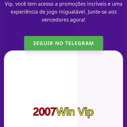
Vip, você tem acesso a promoções incríveis e uma
experiência de jogo inigualável. Junte-se aos
vencedores agora!
SEGUIR NO TELEGRAM