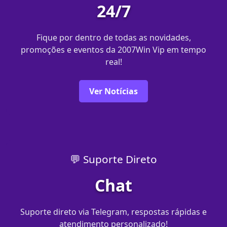
24/7
Fique por dentro de todas as novidades,
promoções e eventos da 2007Win Vip em tempo
real!
Ver Notícias
💬 Suporte Direto
Chat
Suporte direto via Telegram, respostas rápidas e
atendimento personalizado!