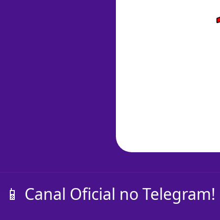
📱 Canal Oficial no Telegram!