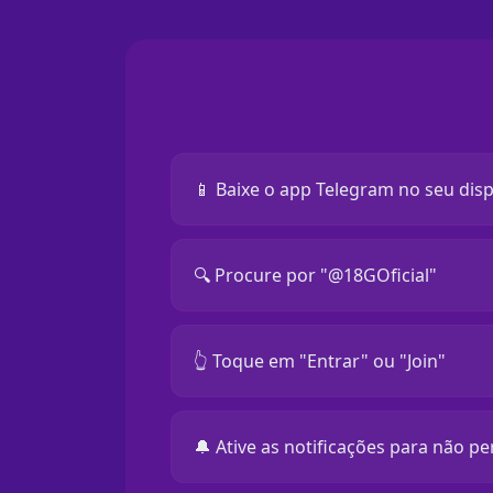
📱 Baixe o app Telegram no seu disp
🔍 Procure por "@18GOficial"
👆 Toque em "Entrar" ou "Join"
🔔 Ative as notificações para não p