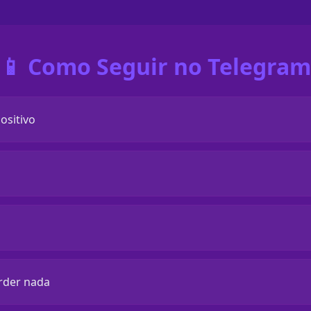
📱 Como Seguir no Telegram
ositivo
erder nada