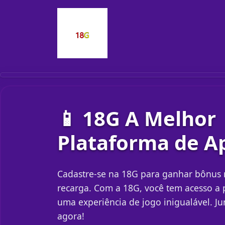
📱 18G A Melhor
Plataforma de A
Cadastre-se na 18G para ganhar bônus 
recarga. Com a 18G, você tem acesso a 
uma experiência de jogo inigualável. J
agora!