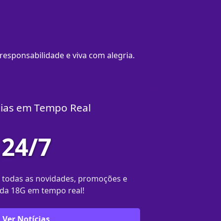
 responsabilidade e viva com alegria.
cias em Tempo Real
24/7
e todas as novidades, promoções e
 da 18G em tempo real!
Ver Notícias