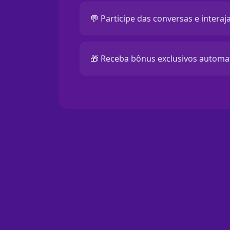
💬 Participe das conversas e interaj
🎁 Receba bônus exclusivos autom