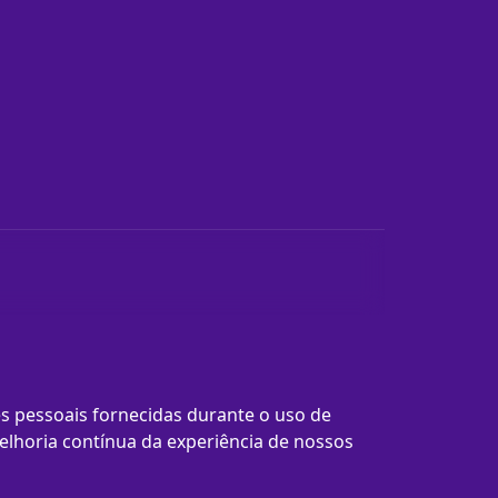
s pessoais fornecidas durante o uso de
elhoria contínua da experiência de nossos