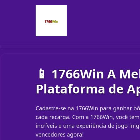
📱 1766Win A Me
Plataforma de A
Cadastre-se na 1766Win para ganhar bô
cada recarga. Com a 1766Win, você tem
incríveis e uma experiência de jogo inig
vencedores agora!