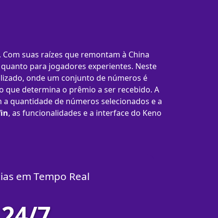
. Com suas raízes que remontam à China
 quanto para jogadores experientes. Neste
ealizado, onde um conjunto de números é
o que determina o prêmio a ser recebido. A
m a quantidade de números selecionados e a
in
, as funcionalidades e a interface do Keno
cias em Tempo Real
24/7