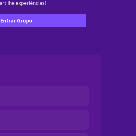
rtilhe experiências!
Entrar Grupo