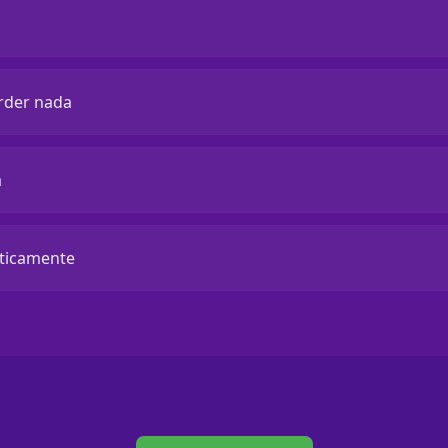
erder nada
a
aticamente