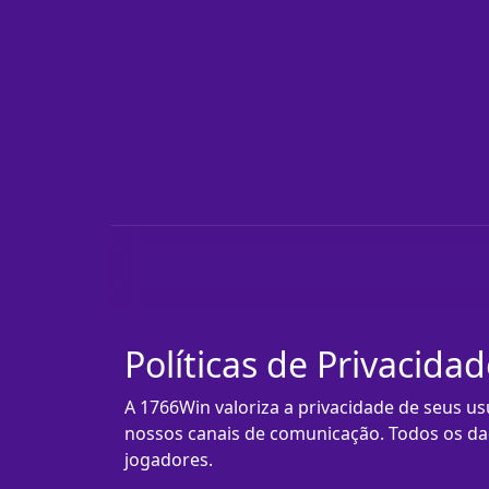
Políticas de Privacida
A 1766Win valoriza a privacidade de seus u
nossos canais de comunicação. Todos os dad
jogadores.