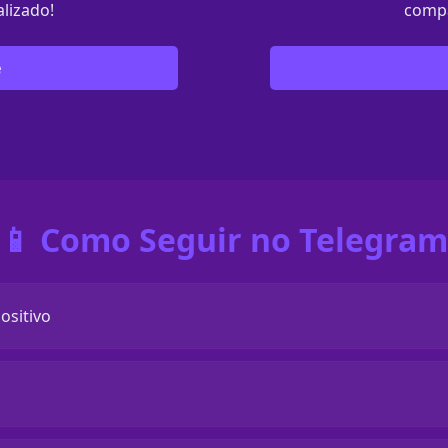
lizado!
compa
e
📱 Como Seguir no Telegram
ositivo