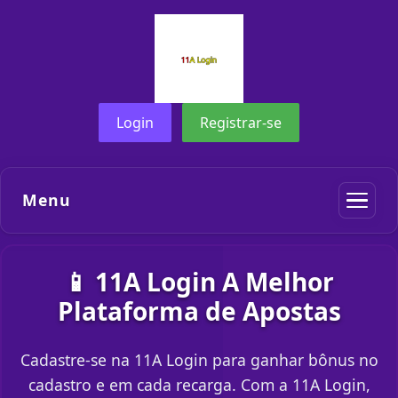
Login
Registrar-se
Menu
📱 11A Login A Melhor
Plataforma de Apostas
Cadastre-se na 11A Login para ganhar bônus no
cadastro e em cada recarga. Com a 11A Login,