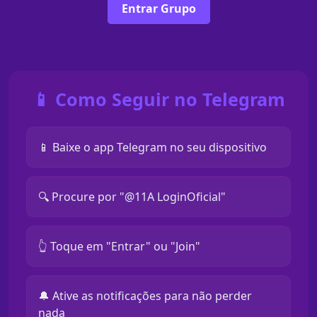
Entrar Grupo
📱 Como Seguir no Telegram
📱 Baixe o app Telegram no seu dispositivo
🔍 Procure por "@11A LoginOficial"
👆 Toque em "Entrar" ou "Join"
🔔 Ative as notificações para não perder
nada