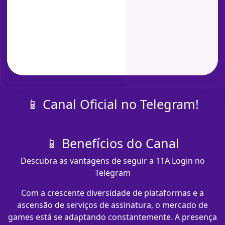
📱 Canal Oficial no Telegram!
📱 Benefícios do Canal
Descubra as vantagens de seguir a 11A Login no
Telegram
Com a crescente diversidade de plataformas e a
ascensão de serviços de assinatura, o mercado de
games está se adaptando constantemente. A presença