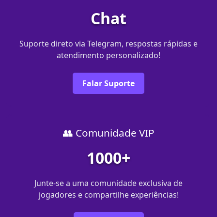
Chat
Suporte direto via Telegram, respostas rápidas e
atendimento personalizado!
Falar Suporte
👥 Comunidade VIP
1000+
Junte-se a uma comunidade exclusiva de
jogadores e compartilhe experiências!