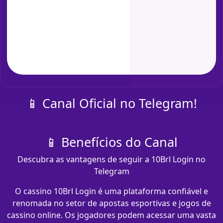
📱 Canal Oficial no Telegram!
📱 Benefícios do Canal
Descubra as vantagens de seguir a 10Brl Login no
Telegram
O cassino 10Brl Login é uma plataforma confiável e
renomada no setor de apostas esportivas e jogos de
cassino online. Os jogadores podem acessar uma vasta