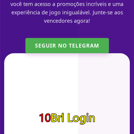
você tem acesso a promoções incríveis e uma
experiência de jogo inigualável. Junte-se aos
vencedores agora!
SEGUIR NO TELEGRAM