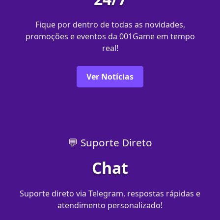
Fique por dentro de todas as novidades,
promoções e eventos da 001Game em tempo
real!
Ver Notícias
💬 Suporte Direto
Chat
Suporte direto via Telegram, respostas rápidas e
atendimento personalizado!