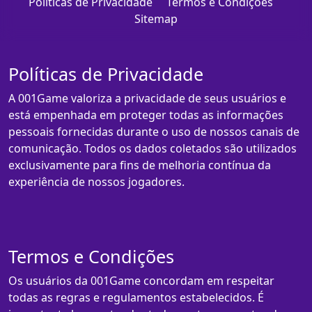
Políticas de Privacidade
Termos e Condições
Sitemap
Políticas de Privacidade
A 001Game valoriza a privacidade de seus usuários e
está empenhada em proteger todas as informações
pessoais fornecidas durante o uso de nossos canais de
comunicação. Todos os dados coletados são utilizados
exclusivamente para fins de melhoria contínua da
experiência de nossos jogadores.
Termos e Condições
Os usuários da 001Game concordam em respeitar
todas as regras e regulamentos estabelecidos. É