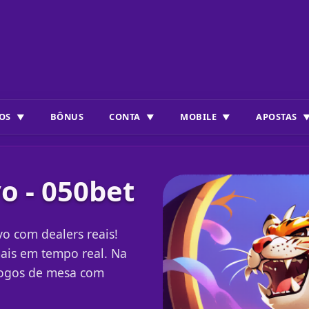
OS
BÔNUS
CONTA
MOBILE
APOSTAS
o - 050bet
o com dealers reais!
mais em tempo real. Na
jogos de mesa com