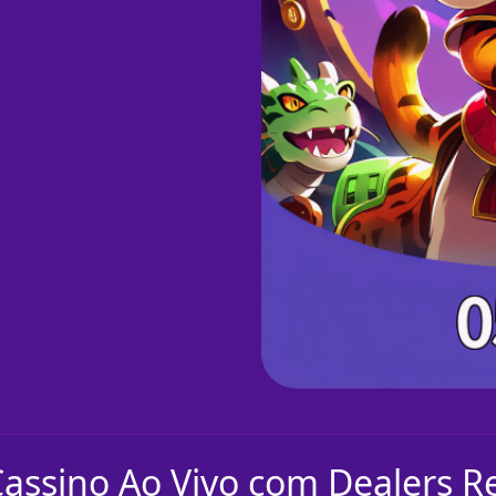
Cassino Ao Vivo com Dealers Re