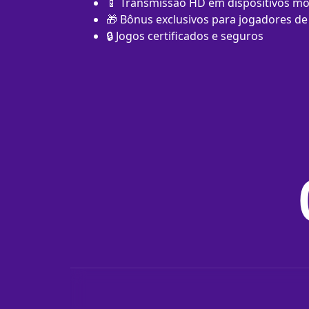
📱 Transmissão HD em dispositivos mó
🎁 Bônus exclusivos para jogadores de
🔒 Jogos certificados e seguros