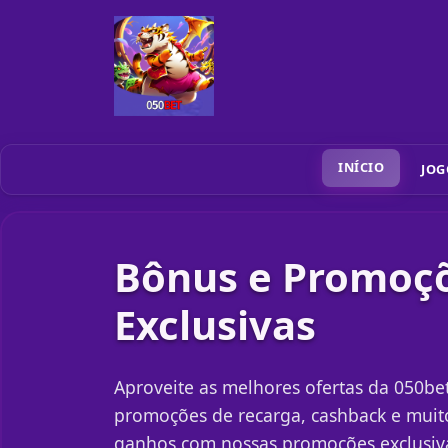
INÍCIO
JOG
Bônus e Promoç
Exclusivas
Aproveite as melhores ofertas da 050be
promoções de recarga, cashback e muit
ganhos com nossas promoções exclusiv