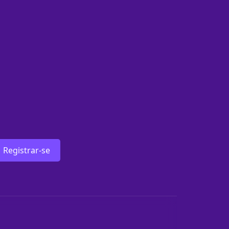
Registrar-se