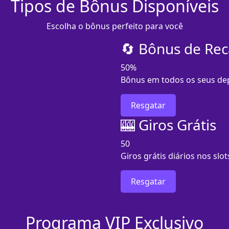
Tipos de Bônus Disponíveis
Escolha o bônus perfeito para você
🔄 Bônus de Re
50%
Bônus em todos os seus de
Resgatar
🎰 Giros Grátis
50
Giros grátis diários nos slot
Resgatar
Programa VIP Exclusivo